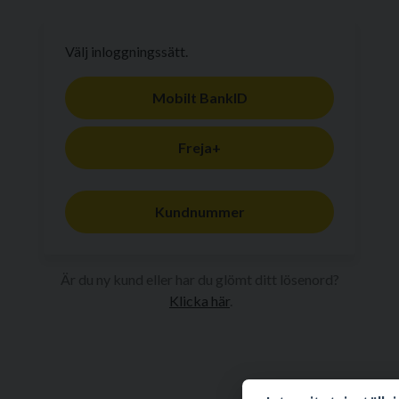
Välj inloggningssätt.
Mobilt BankID
Freja+
Kundnummer
Är du ny kund eller har du glömt ditt lösenord?
Klicka här
.